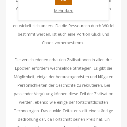
Durch geschicktes Nutzen der 4 Einflussbereiche der
Gesellschaft und interessantem Aufbau der eigenen
Mehr dazu
Zivilisation, ist jede Partie abwechslungsreich und
entwickelt sich anders. Da die Ressourcen durch Würfel
bestimmt werden, ist euch eine Portion Glück und
Chaos vorherbestimmt.
Die verschiedenen erbauten Zivilisationen in allen drei
Epochen erfordern wechselnde Strategien. Es gibt die
Möglichkeit, einige der herausragendsten und klügsten
Persönlichkeiten der Geschichte zu rekrutieren. Bei
passender Vergütung können diese Teil der Zivilisation
werden, ebenso wie einige der fortschrittlichsten
Technologien. Das dunkle Zeitalter stellt eine ständige
Bedrohung dar, da Fortschritt seinen Preis hat. Ein