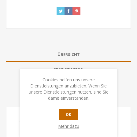
ÜBERSICHT
SPEZIFIKATION
Cookies helfen uns unsere
BEWERTUNGEN
Dienstleistungen anzubieten. Wenn Sie
unsere Dienstleistungen nutzen, sind Sie
damit einverstanden.
KONTAKTIEREN SIE UNS
OK
Atlas, der automatisierte Gegner, spielt auf einem
Mehr dazu
eigenen, doppelseitigen Tableau mit etwas