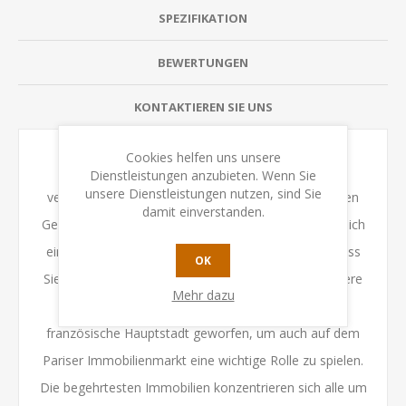
SPEZIFIKATION
BEWERTUNGEN
KONTAKTIEREN SIE UNS
Cookies helfen uns unsere
Seit den Ereignissen von Paris sind einige Jahre
Dienstleistungen anzubieten. Wenn Sie
unsere Dienstleistungen nutzen, sind Sie
vergangen. Sie haben in viele der prestigeträchtigsten
damit einverstanden.
Gebäude und Wahrzeichen von Paris investiert und sich
einen Namen gemacht. Aber das bedeutet nicht, dass
OK
Sie sich auf Ihren Lorbeeren ausruhen können: Clevere
Mehr dazu
ausländische Investoren haben ein Auge auf die
französische Hauptstadt geworfen, um auch auf dem
Pariser Immobilienmarkt eine wichtige Rolle zu spielen.
Die begehrtesten Immobilien konzentrieren sich alle um