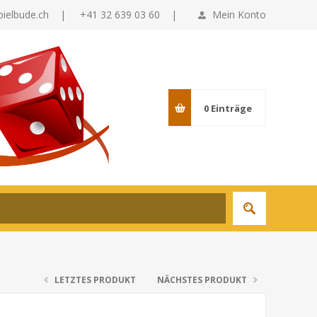
pielbude.ch
|
+41 32 639 03 60 |
Mein Konto
0
Einträge
LETZTES PRODUKT
NÄCHSTES PRODUKT