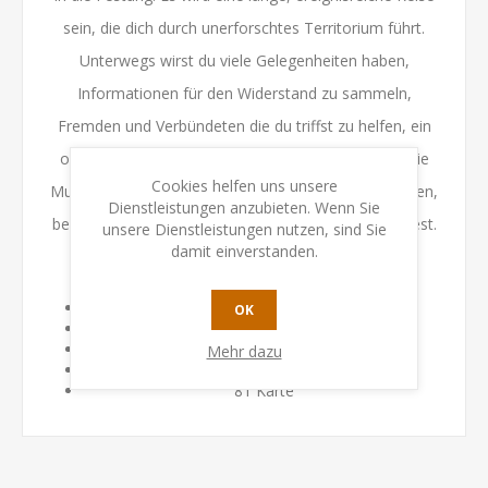
sein, die dich durch unerforschtes Territorium führt.
Unterwegs wirst du viele Gelegenheiten haben,
Informationen für den Widerstand zu sammeln,
Fremden und Verbündeten die du triffst zu helfen, ein
oder zwei entscheidende Schläge im Krieg gegen die
Cookies helfen uns unsere
Mutanten zu landen und noch mehr Ruhm zu erlangen,
Dienstleistungen anzubieten. Wenn Sie
bevor du wieder durch die Tore der Festung schreitest.
unsere Dienstleistungen nutzen, sind Sie
damit einverstanden.
Inhalt:
1 Regelheft
OK
1 Storyheft mit 30 neuen Stories
2 Miniaturen (für die 2 neuen Charaktere)
Mehr dazu
112 Marker & Plättchen
81 Karte