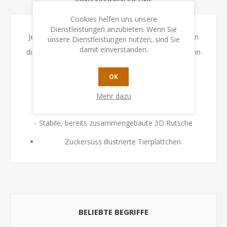
KONTAKTIEREN SIE UNS
Cookies helfen uns unsere
Dienstleistungen anzubieten. Wenn Sie
Je besser geschnippt wird, desto mehr Tierplättchen
unsere Dienstleistungen nutzen, sind Sie
damit einverstanden.
dürfen umgedreht werden. Wer so zuerst alle Tiere in
der richtigen Reihenfolge findet, gewinnt das
OK
actionreiche Versteckspiel am See.
Mehr dazu
- Der tierische Memo-Spaß mit Schnipp-Faktor!
- Stabile, bereits zusammengebaute 3D Rutsche
Zuckersüss illustrierte Tierplättchen
BELIEBTE BEGRIFFE