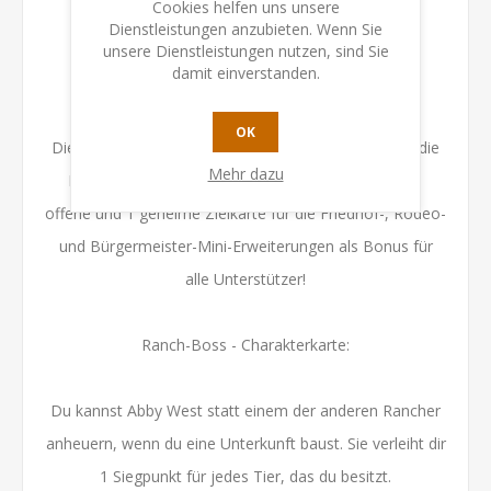
Cookies helfen uns unsere
ein!
Dienstleistungen anzubieten. Wenn Sie
unsere Dienstleistungen nutzen, sind Sie
damit einverstanden.
Offene & Geheime Ziele - Mini-Erweiterung:
OK
Diese Zielkarten geben dir noch mehr gute Gründe, die
Mehr dazu
Räume aus den Mini-Erweiterungen zu bauen! Je 1
offene und 1 geheime Zielkarte für die Friedhof-, Rodeo-
und Bürgermeister-Mini-Erweiterungen als Bonus für
alle Unterstützer!
Ranch-Boss - Charakterkarte:
Du kannst Abby West statt einem der anderen Rancher
anheuern, wenn du eine Unterkunft baust. Sie verleiht dir
1 Siegpunkt für jedes Tier, das du besitzt.