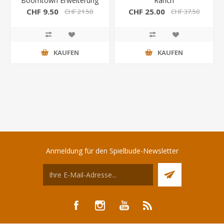
Boomtown Erweiterung
Ranch
(Spieleschmiede)
CHF 9.50
CHF 25.00
CHF 21.50
CHF 37.50
KAUFEN
KAUFEN
Anmeldung für den Spielbude-Newsletter