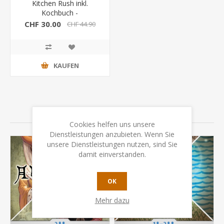
Kitchen Rush inkl.
Kochbuch -
Empfehlungsliste Spiel
CHF 30.00
CHF 44.90
des Jahres 2020
KAUFEN
VERWANDTE PRODUKTE
Cookies helfen uns unsere
Dienstleistungen anzubieten. Wenn Sie
unsere Dienstleistungen nutzen, sind Sie
damit einverstanden.
OK
Mehr dazu