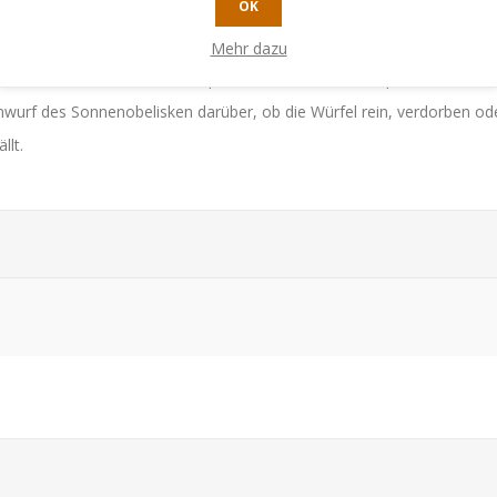
OK
Mehr dazu
ttesaktion ausführen, die entsprechenden Ressourcen produzieren ode
nwurf des Sonnenobelisken darüber, ob die Würfel rein, verdorben od
llt.