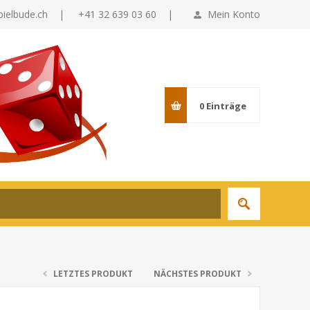
pielbude.ch
|
+41 32 639 03 60 |
Mein Konto
0
Einträge
LETZTES PRODUKT
NÄCHSTES PRODUKT