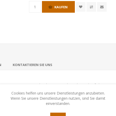
KAUFEN
N
KONTAKTIEREN SIE UNS
ter meinen es gut mit dir! Ehre sie, um dir auch in Zukunft ihrer Gun
usende überdauern soll!
Cookies helfen uns unsere Dienstleistungen anzubieten.
Wenn Sie unsere Dienstleistungen nutzen, sind Sie damit
ürfelwahl-Spiel von Daniele Tascini und Dávid Turczi für 1-4 Kennerspi
einverstanden.
l den Tempel des Amun-Re, als auch das Gebiet, auf dem heute Karna