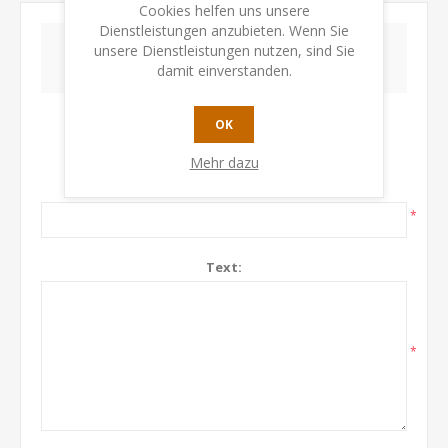
Cookies helfen uns unsere
Dienstleistungen anzubieten. Wenn Sie
unsere Dienstleistungen nutzen, sind Sie
SCHREIBEN SIE IHRE EIGENE BEWERTUNG
damit einverstanden.
Nur registrierte Benutzer können Produkte
OK
bewerten
Mehr dazu
Titel für die Bewertung:
*
Text:
*