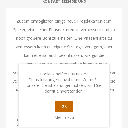
KONTAKTIEREN SIE UNS
Zudem ermöglichen einige neue Projektkarten dem
Spieler, eine seiner Phasenkarten zu verbessern und so
noch größere Boni zu erhalten. Eine Phasenkarte zu
verbessern kann die eigene Strategie verlagern, aber
kann ebenso auch beeinflussen, wie gut die
Gegenspieler etwas vorhersehen können. Jede
verbesserte Phasenkarte gibt es darüber hinaus in zwei
Cookies helfen uns unsere
Dienstleistungen anzubieten. Wenn Sie
verschiedenen Varianten, um sie der eigenen Spielweise
unsere Dienstleistungen nutzen, sind Sie
anzupassen. Es wartet eine ganze Welt - oder viel mehr,
damit einverstanden.
ein ganzer Planet - voller neuer Möglichkeiten!
OK
Spielinhalt:
Mehr dazu
38 Projektkarten
40 verbesserte Phasenkarten