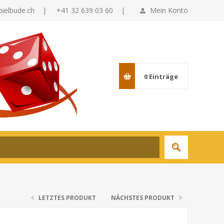
pielbude.ch
|
+41 32 639 03 60 |
Mein Konto
0
Einträge
LETZTES PRODUKT
NÄCHSTES PRODUKT