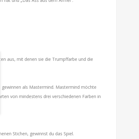
en hat und „Das Ass aus dem Ärmel“.
n aus, mit denen sie die Trumpffarbe und die
iche gewinnen als Mastermind. Mastermind möchte
arten von mindestens drei verschiedenen Farben in
enen Stichen, gewinnst du das Spiel.