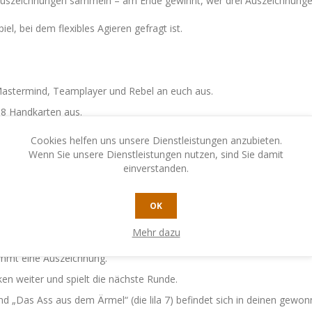
 Auszeichnungen sammeln – am Ende gewinnt, wer drei Auszeichnung
l, bei dem flexibles Agieren gefragt ist.
, Mastermind, Teamplayer und Rebel an euch aus.
e 8 Handkarten aus.
esen 4 Karten wählen zuerst Mastermind und dann Teamplayer 2 Karte
Cookies helfen uns unsere Dienstleistungen anzubieten.
Wenn Sie unsere Dienstleistungen nutzen, sind Sie damit
einverstanden.
r Rolle zu erfüllen: Captain und Teamplayer wollen zusammen mehr St
OK
wie Captain und Teamplayer zusammen. Als Rebel ist es dein Ziel, K
Mehr dazu
kommt eine Auszeichnung.
en weiter und spielt die nächste Runde.
„Das Ass aus dem Ärmel“ (die lila 7) befindet sich in deinen gewonn