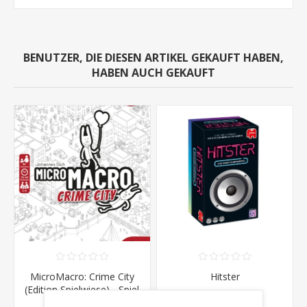
BENUTZER, DIE DIESEN ARTIKEL GEKAUFT HABEN,
HABEN AUCH GEKAUFT
MicroMacro: Crime City
Hitster
(Edition Spielwiese) - Spiel
des Jahres 2021
CHF 28.50
CHF 29.90