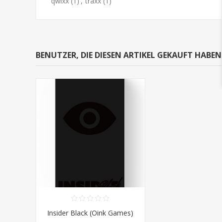
qwixx
(1)
,
träxx
(1)
BENUTZER, DIE DIESEN ARTIKEL GEKAUFT HABE
Insider Black (Oink Games)