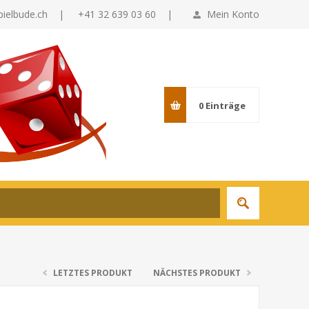
pielbude.ch
|
+41 32 639 03 60 |
Mein Konto
0
Einträge
LETZTES PRODUKT
NÄCHSTES PRODUKT