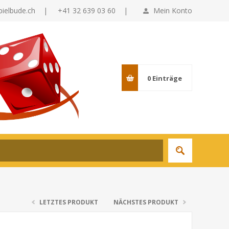
pielbude.ch
|
+41 32 639 03 60 |
Mein Konto
0
Einträge
LETZTES PRODUKT
NÄCHSTES PRODUKT