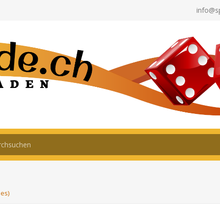
info@s
es)