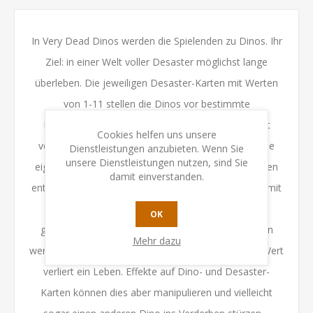
In Very Dead Dinos werden die Spielenden zu Dinos. Ihr
Ziel: in einer Welt voller Desaster möglichst lange
überleben. Die jeweiligen Desaster-Karten mit Werten
von 1-11 stellen die Dinos vor bestimmte
Herausforderungen, auf die sie unterschiedlich gut
Cookies helfen uns unsere
vorbereitet sind. Daher hat jeder die Möglichkeit, die
Dienstleistungen anzubieten. Wenn Sie
unsere Dienstleistungen nutzen, sind Sie
eigene, zufällig zugeteilte Desaster-Karte zu tauschen
damit einverstanden.
entweder mit der aufgedeckten Karte im Fluss oder mit
dem Dino zur Linken. Anschließend decken alle
OK
gleichzeitig ihre Desaster-Karten auf und die Karten
Mehr dazu
werden verglichen: Die Person mit dem niedrigsten Wert
verliert ein Leben. Effekte auf Dino- und Desaster-
Karten können dies aber manipulieren und vielleicht