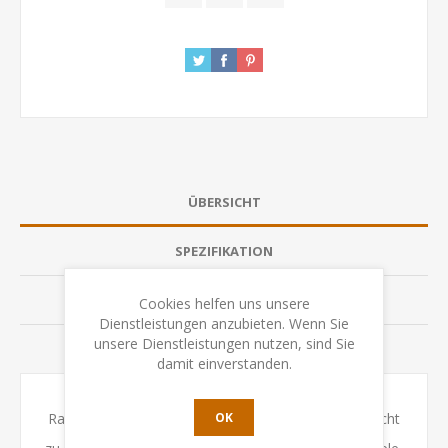
ÜBERSICHT
SPEZIFIKATION
BEWERTUNGEN
Cookies helfen uns unsere
Dienstleistungen anzubieten. Wenn Sie
unsere Dienstleistungen nutzen, sind Sie
KONTAKTIEREN SIE UNS
damit einverstanden.
OK
Rauf und runter, rechts und links, kreuz und quer, nicht