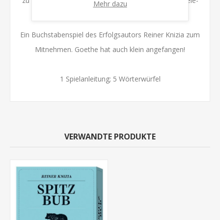
zu kurz und nicht zu lang. Wörter-Fuchs hat viele Spiele-
Mehr dazu
Varianten. Goethe hat auch klein angefangen!
Ein Buchstabenspiel des Erfolgsautors Reiner Knizia zum
Mitnehmen. Goethe hat auch klein angefangen!
1 Spielanleitung; 5 Wörterwürfel
VERWANDTE PRODUKTE