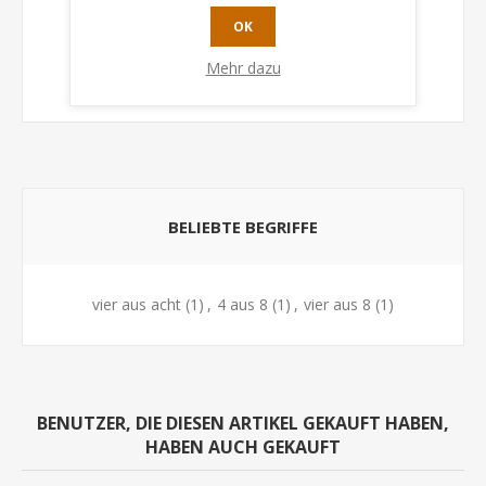
+ kooperatives Quizspiel
OK
+ neuartiger Antwortmechanismus
Mehr dazu
+ runde Quizkarten
BELIEBTE BEGRIFFE
vier aus acht
(1)
,
4 aus 8
(1)
,
vier aus 8
(1)
BENUTZER, DIE DIESEN ARTIKEL GEKAUFT HABEN,
HABEN AUCH GEKAUFT