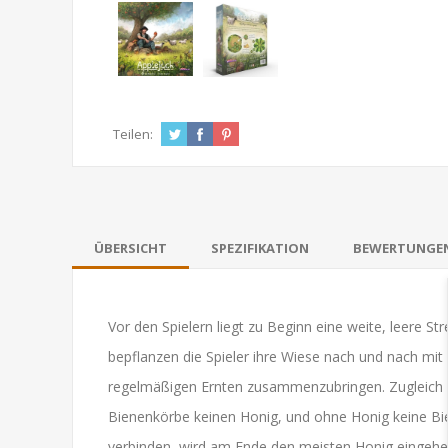
Teilen:
ÜBERSICHT
SPEZIFIKATION
BEWERTUNGE
Vor den Spielern liegt zu Beginn eine weite, leere
bepflanzen die Spieler ihre Wiese nach und nach mit Ap
regelmäßigen Ernten zusammenzubringen. Zugleich gi
Bienenkörbe keinen Honig, und ohne Honig keine Bi
verbinden, wird am Ende den meisten Honig eingehe