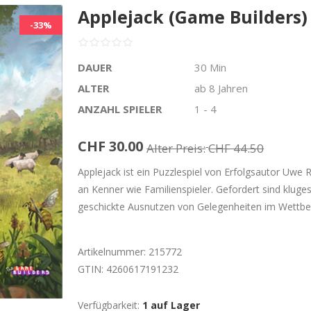
Applejack (Game Builders)
-33%
DAUER
30 Min
ALTER
ab 8 Jahren
ANZAHL SPIELER
1 - 4
CHF 30.00
Alter Preis:
CHF 44.50
Applejack ist ein Puzzlespiel von Erfolgsautor Uwe 
an Kenner wie Familienspieler. Gefordert sind klug
geschickte Ausnutzen von Gelegenheiten im Wettbew
Artikelnummer:
215772
GTIN:
4260617191232
Verfügbarkeit:
1 auf Lager