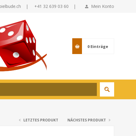
pielbude.ch
|
+41 32 639 03 60 |
Mein Konto
0
Einträge
LETZTES PRODUKT
NÄCHSTES PRODUKT