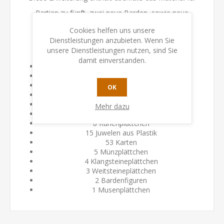
Partien zu fünft, zwei neue Barden, sowie neue
Ereignisse.
Cookies helfen uns unsere
Dienstleistungen anzubieten. Wenn Sie
Inhalt:
unsere Dienstleistungen nutzen, sind Sie
damit einverstanden.
1 Probenhöhlentableau
1 Bootsplättchen
7 Abzeichenplättchen
OK
1 Temporadplättchen
1 Notenschlüsselplättchen
Mehr dazu
1 Lautstärkeregler-Plättchen
8 Runenplättchen
15 Juwelen aus Plastik
53 Karten
5 Münzplättchen
4 Klangsteineplättchen
3 Weitsteineplättchen
2 Bardenfiguren
1 Musenplättchen