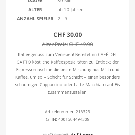
DAUER
30 Min
ALTER
ab 10 Jahren
ANZAHL SPIELER
2 - 5
CHF 30.00
Alter Preis:
CHF 49.90
Kaffeegenuss zum Verlieben! Bereitet im CAFÈ DEL
GATTO köstliche Kaffeespezialitäten zu. Entlockt der
Espressomaschine die beste Mischung aus Milch und
Kaffee, um so – Schicht für Schicht – einen besonders
schaumigen Cappuccino oder Latte Macchiato auf Eis
zusammenzustellen.
Artikelnummer:
216323
GTIN:
4001504494308
Verfügbarkeit:
Auf Lager