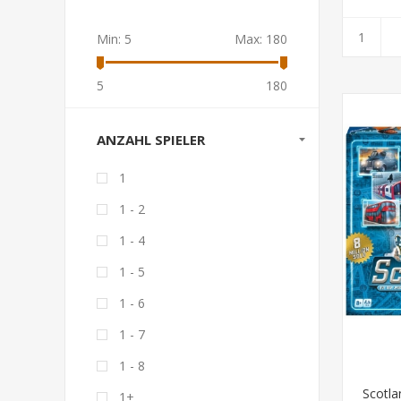
Min:
5
Max:
180
5
180
ANZAHL SPIELER
1
1 - 2
1 - 4
1 - 5
1 - 6
1 - 7
1 - 8
Scotla
1+