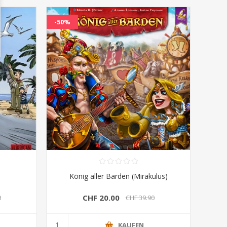
-50%
König aller Barden (Mirakulus)
CHF 20.00
0
CHF 39.90
KAUFEN