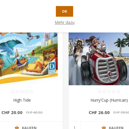
OK
-34%
Mehr dazu
High Tide
Hurry'Cup (Hurrican)
CHF 20.00
CHF 26.00
CHF 42.50
CHF 39.5
KAUFEN
KAUFEN