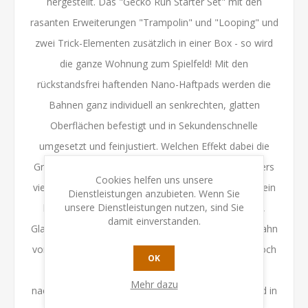
hergestellt. Das "Gecko Run Starter Set" mit den
rasanten Erweiterungen "Trampolin" und "Looping" und
zwei Trick-Elementen zusätzlich in einer Box - so wird
die ganze Wohnung zum Spielfeld! Mit den
rückstandsfrei haftenden Nano-Haftpads werden die
Bahnen ganz individuell an senkrechten, glatten
Oberflächen befestigt und in Sekundenschnelle
umgesetzt und feinjustiert. Welchen Effekt dabei die
Gravitation auf ihre Kugel hat und wann sie besonders
Cookies helfen uns unsere
viel Speed sammelt, finden die Kinder dabei ganz allein
Dienstleistungen anzubieten. Wenn Sie
unsere Dienstleistungen nutzen, sind Sie
heraus. Ob über Hindernisse hinweg, ob an Türen,
damit einverstanden.
Glasscheiben, Fliesen oder Regalen - mit der Kugelbahn
von KOSMOS kann so flexibel gebaut werden wie noch
OK
nie! Nachhaltig: Alle Tracks bestehen aus
Mehr dazu
nachwachsenden Rohstoffen und die Kugelbahn wird in