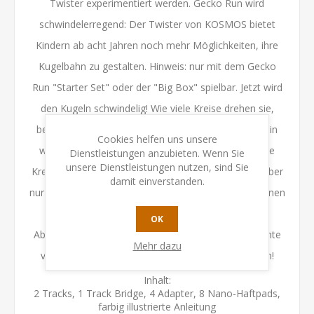
Twister experimentiert werden. Gecko Run wird
schwindelerregend: Der Twister von KOSMOS bietet
Kindern ab acht Jahren noch mehr Möglichkeiten, ihre
Kugelbahn zu gestalten. Hinweis: nur mit dem Gecko
Run "Starter Set" oder der "Big Box" spielbar. Jetzt wird
den Kugeln schwindelig! Wie viele Kreise drehen sie,
bevor sie im Loch des Twisters verschwinden? Und in
Cookies helfen uns unsere
welchem Winkel starten die Kugeln am besten in die
Dienstleistungen anzubieten. Wenn Sie
unsere Dienstleistungen nutzen, sind Sie
Kreisel-Action? Erste Tipps gibt es in der Anleitung, aber
damit einverstanden.
nur wer selber tüftelt wird zum Meister! Mit jeder kleinen
Veränderung starten die Kinder ein neues Kugel-
OK
Abenteuer! Das tolle Extra: Zusätzliche Bahn-Elemente
Mehr dazu
vergrößern die Reichweite der KOSMOS Kugelbahn!
Inhalt:
2 Tracks, 1 Track Bridge, 4 Adapter, 8 Nano-Haftpads,
farbig illustrierte Anleitung