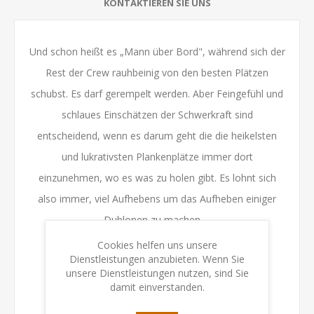
KONTAKTIEREN SIE UNS
Und schon heißt es „Mann über Bord", während sich der
Rest der Crew rauhbeinig von den besten Plätzen
schubst. Es darf gerempelt werden. Aber Feingefühl und
schlaues Einschätzen der Schwerkraft sind
entscheidend, wenn es darum geht die die heikelsten
und lukrativsten Plankenplätze immer dort
einzunehmen, wo es was zu holen gibt. Es lohnt sich
also immer, viel Aufhebens um das Aufheben einiger
Dublonen zu machen …
Inhalt:
Cookies helfen uns unsere
• 1 Schiff
Dienstleistungen anzubieten. Wenn Sie
• 12 Piraten
unsere Dienstleistungen nutzen, sind Sie
• 6 Planken
damit einverstanden.
• 65 Spielkarten
• 2 Farbwürfel