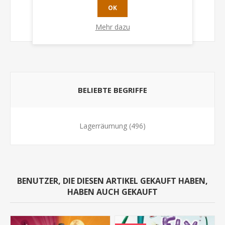
• 4 Spielermarker
OK
• 16 Aufkleber
• Anleitung
Mehr dazu
BELIEBTE BEGRIFFE
Lagerräumung
(496)
BENUTZER, DIE DIESEN ARTIKEL GEKAUFT HABEN,
HABEN AUCH GEKAUFT