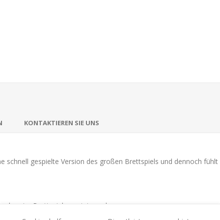
N
KONTAKTIEREN SIE UNS
e schnell gespielte Version des großen Brettspiels und dennoch fühl
ie schon im Brettspiel genutzt wurden