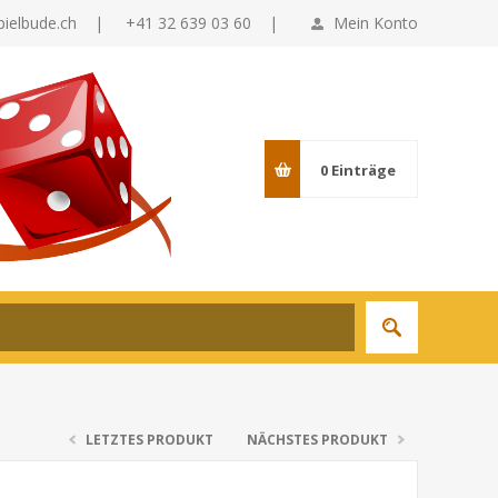
pielbude.ch
|
+41 32 639 03 60 |
Mein Konto
0
Einträge
LETZTES PRODUKT
NÄCHSTES PRODUKT