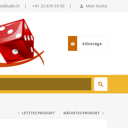
pielbude.ch
|
+41 32 639 03 60 |
Mein Konto
0
Einträge
LETZTES PRODUKT
NÄCHSTES PRODUKT