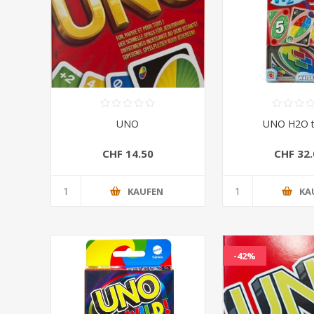
UNO
UNO H2O t
CHF 14.50
CHF 32.
KAUFEN
KA
-42%