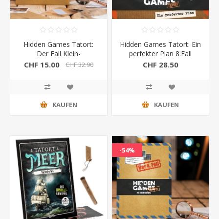
Hidden Games Tatort:
Hidden Games Tatort: Ein
Der Fall Klein-
perfekter Plan 8.Fall
Borstelheim 1.Fall
CHF 15.00
CHF 28.50
CHF 32.90
KAUFEN
KAUFEN
-54%