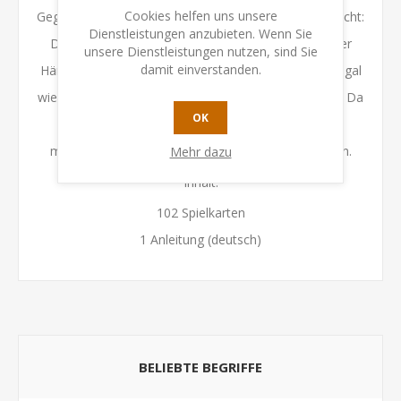
Cookies helfen uns unsere
Gegenstände, die jeweils 1 Gold wert sind. Aber Vorsicht:
Dienstleistungen anzubieten. Wenn Sie
Der Ertrag wird nicht immer gerecht aufgeteilt. Jeder
unsere Dienstleistungen nutzen, sind Sie
damit einverstanden.
Händler in der gleichen Taverne erhält einen Anteil, egal
wie viele Magische Gegenstände er beigesteuert hat. Da
OK
hilft nur, geschickt die Taverne zu wechseln, um
möglichst viel vom begehrten Gold abzubekommen.
Mehr dazu
Inhalt:
102 Spielkarten
1 Anleitung (deutsch)
BELIEBTE BEGRIFFE