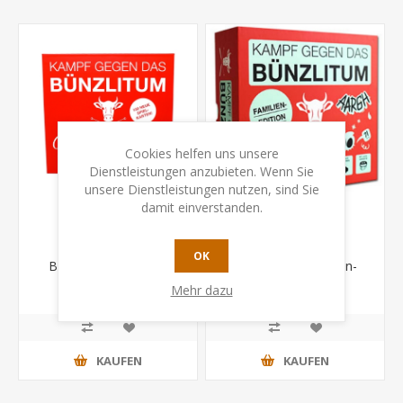
Cookies helfen uns unsere
Dienstleistungen anzubieten. Wenn Sie
unsere Dienstleistungen nutzen, sind Sie
damit einverstanden.
Kampf gegen das
Kampf gegen das
OK
Bünzlitum - Comedy
Bünzlitum - Familien-
Erweiterung
Edition
CHF 21.50
CHF 47.90
Mehr dazu
KAUFEN
KAUFEN