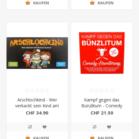
KAUFEN
KAUFEN
Arschlochkind - Wer
Kampf gegen das
verkackt sein Kind am
Bünzlitum - Comedy
besten?
Erweiterung
CHF 34.90
CHF 21.50
KAUFEN
KAUFEN