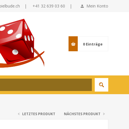
pielbude.ch
|
+41 32 639 03 60 |
Mein Konto
0
Einträge
LETZTES PRODUKT
NÄCHSTES PRODUKT