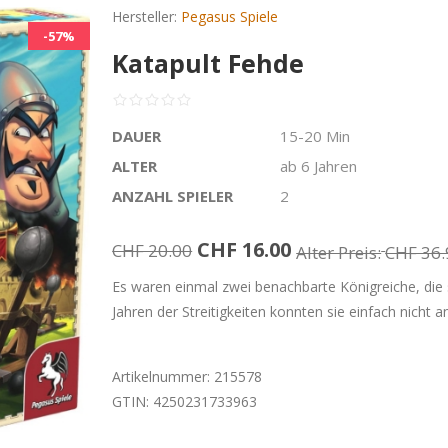
Hersteller:
Pegasus Spiele
-57%
Katapult Fehde
DAUER
15-20 Min
ALTER
ab 6 Jahren
ANZAHL SPIELER
2
CHF 16.00
CHF 20.00
Alter Preis:
CHF 36.
Es waren einmal zwei benachbarte Königreiche, die
Jahren der Streitigkeiten konnten sie einfach nicht 
Artikelnummer:
215578
GTIN:
4250231733963