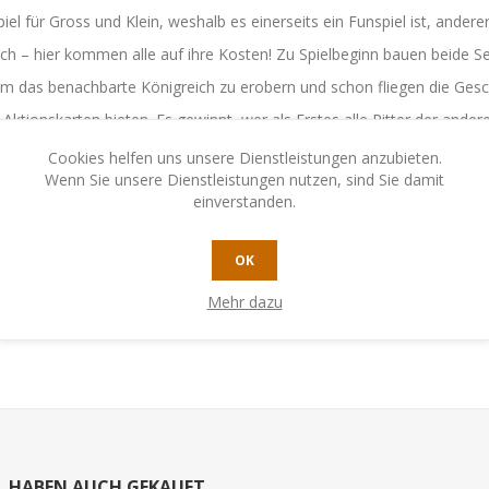
el für Gross und Klein, weshalb es einerseits ein Funspiel ist, ande
h – hier kommen alle auf ihre Kosten! Zu Spielbeginn bauen beide Seit
m das benachbarte Königreich zu erobern und schon fliegen die Gesc
 Aktionskarten bieten. Es gewinnt, wer als Erstes alle Ritter der ander
Cookies helfen uns unsere Dienstleistungen anzubieten.
Wenn Sie unsere Dienstleistungen nutzen, sind Sie damit
einverstanden.
OK
Mehr dazu
N, HABEN AUCH GEKAUFT