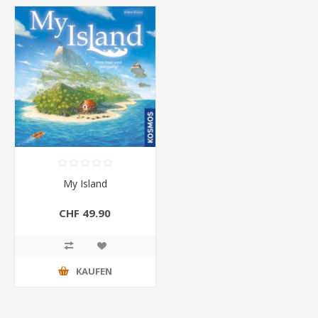
My Island
CHF 49.90
KAUFEN