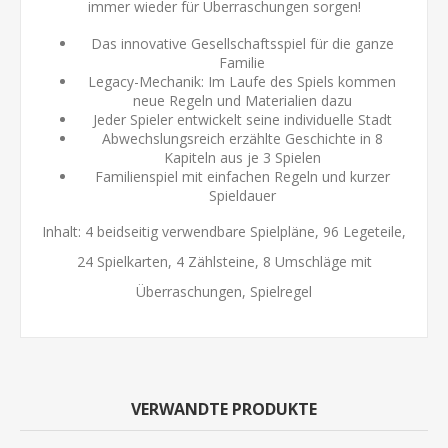
immer wieder für Überraschungen sorgen!
Das innovative Gesellschaftsspiel für die ganze
Familie
Legacy-Mechanik: Im Laufe des Spiels kommen
neue Regeln und Materialien dazu
Jeder Spieler entwickelt seine individuelle Stadt
Abwechslungsreich erzählte Geschichte in 8
Kapiteln aus je 3 Spielen
Familienspiel mit einfachen Regeln und kurzer
Spieldauer
Inhalt: 4 beidseitig verwendbare Spielpläne, 96 Legeteile,
24 Spielkarten, 4 Zählsteine, 8 Umschläge mit
Überraschungen, Spielregel
VERWANDTE PRODUKTE