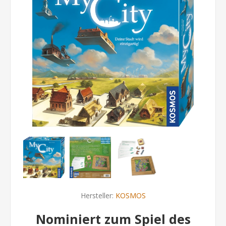
Hersteller:
KOSMOS
Nominiert zum Spiel des