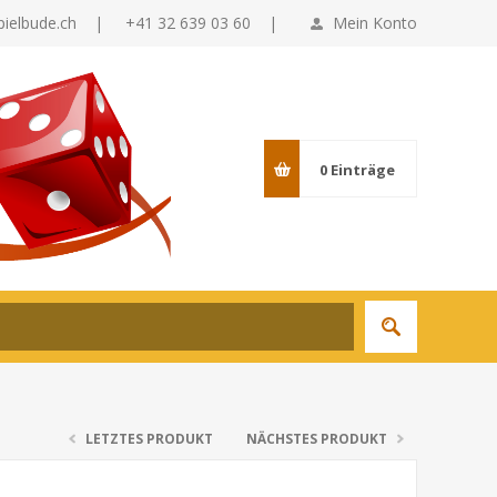
pielbude.ch
|
+41 32 639 03 60 |
Mein Konto
0
Einträge
LETZTES PRODUKT
NÄCHSTES PRODUKT