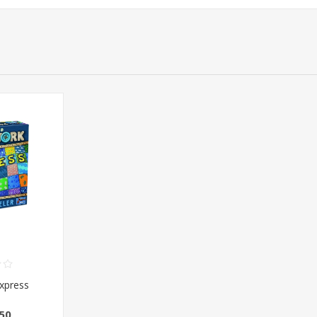
xpress
50