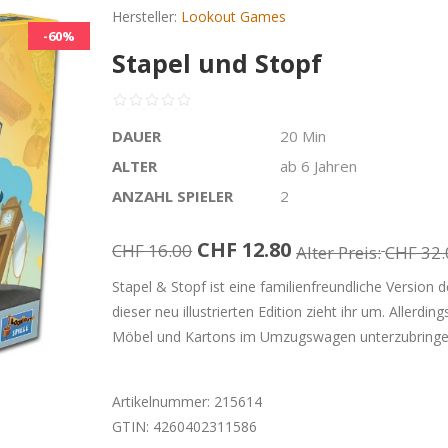
Hersteller:
Lookout Games
-60%
Stapel und Stopf
DAUER
20 Min
ALTER
ab 6 Jahren
ANZAHL SPIELER
2
CHF 12.80
CHF 16.00
Alter Preis:
CHF 32.
Stapel & Stopf ist eine familienfreundliche Version 
dieser neu illustrierten Edition zieht ihr um. Allerdin
Möbel und Kartons im Umzugswagen unterzubringe
Artikelnummer:
215614
GTIN:
4260402311586