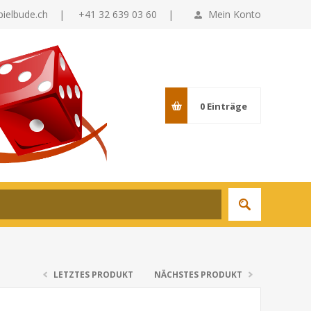
pielbude.ch
|
+41 32 639 03 60 |
Mein Konto
0
Einträge
LETZTES PRODUKT
NÄCHSTES PRODUKT