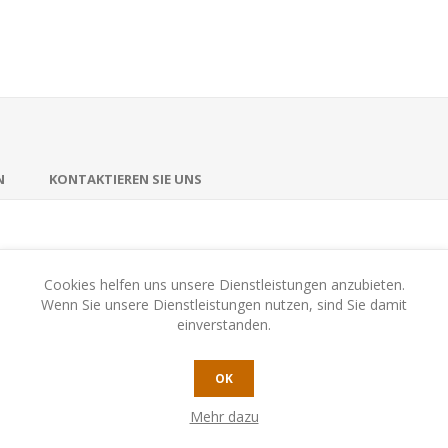
N
KONTAKTIEREN SIE UNS
Spannung an jeden Tisch bringt! Bei diesem Krimi-Kartenspiel weiß zu
Cookies helfen uns unsere Dienstleistungen anzubieten.
ber er denkt nicht im Traum daran, seinen Mitspielern diese Informat
Wenn Sie unsere Dienstleistungen nutzen, sind Sie damit
einverstanden.
e Spürnasen Stich für Stich ihr Bestes geben, die Tatwaffe und den Tät
hern lassen und auf falsche Fährten führen. Bleiben Täter und Tatwaff
OK
 den Spürnasen so eine Nasenlänge voraus bleiben.
Mehr dazu
chspiele hintereinander – bis alle Spieler einmal in die Rolle des Mitw