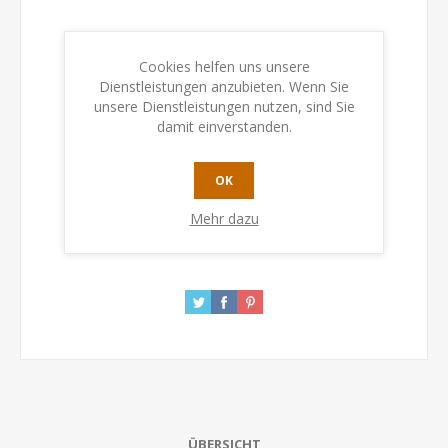
Artikelnummer:
4488454
GTIN:
4260071884541
Cookies helfen uns unsere
Dienstleistungen anzubieten. Wenn Sie
unsere Dienstleistungen nutzen, sind Sie
Verfügbarkeit:
Auf Lager
damit einverstanden.
KAUFEN
OK
Mehr dazu
ÜBERSICHT