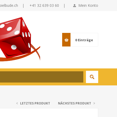
pielbude.ch
|
+41 32 639 03 60 |
Mein Konto
0
Einträge
LETZTES PRODUKT
NÄCHSTES PRODUKT