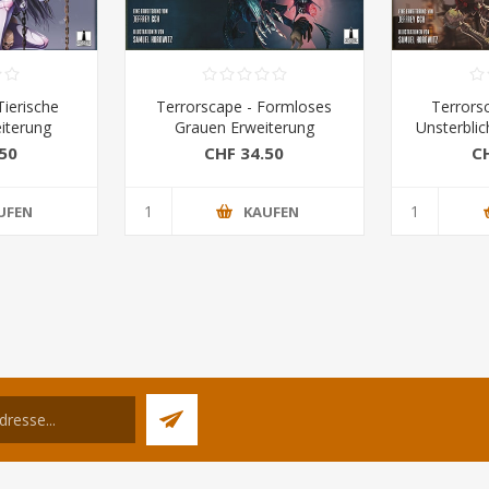
Tierische
Terrorscape - Formloses
Terrors
eiterung
Grauen Erweiterung
Unsterblic
50
CHF 34.50
C
UFEN
KAUFEN