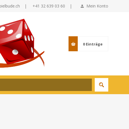
pielbude.ch
|
+41 32 639 03 60 |
Mein Konto
0
Einträge