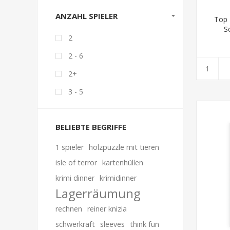
ANZAHL SPIELER
Top 
S
2
2 - 6
2+
3 - 5
BELIEBTE BEGRIFFE
1 spieler
holzpuzzle mit tieren
isle of terror
kartenhüllen
krimi dinner
krimidinner
Lagerräumung
rechnen
reiner knizia
schwerkraft
sleeves
think fun