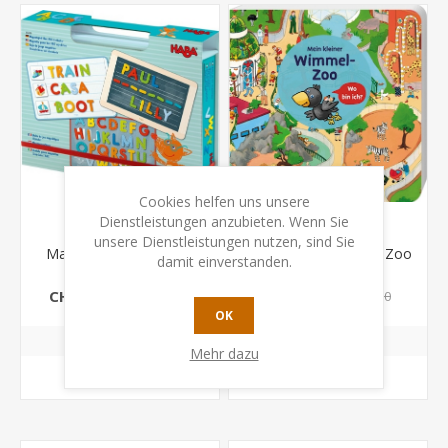
Cookies helfen uns unsere
Dienstleistungen anzubieten. Wenn Sie
unsere Dienstleistungen nutzen, sind Sie
Magnetspiel-Box ABC-
Mein kleiner Wimmel-Zoo
damit einverstanden.
Entdecker
CHF 19.92
CHF 6.80
CHF 24.90
CHF 8.50
OK
Mehr dazu
KAUFEN
KAUFEN