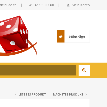
pielbude.ch
|
+41 32 639 03 60 |
Mein Konto
0
Einträge
LETZTES PRODUKT
NÄCHSTES PRODUKT