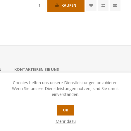
KAUFEN
N
KONTAKTIEREN SIE UNS
Cookies helfen uns unsere Dienstleistungen anzubieten.
Wenn Sie unsere Dienstleistungen nutzen, sind Sie damit
ten zu beanspruchen. Gleichzeitig versucht man die Chips anderer Spi
einverstanden.
tes drei Gerichte kocht, gewinnt das Spiel.
OK
Spiel mit hohem Spaßfaktor.
Mehr dazu
ür JEDERMANN!