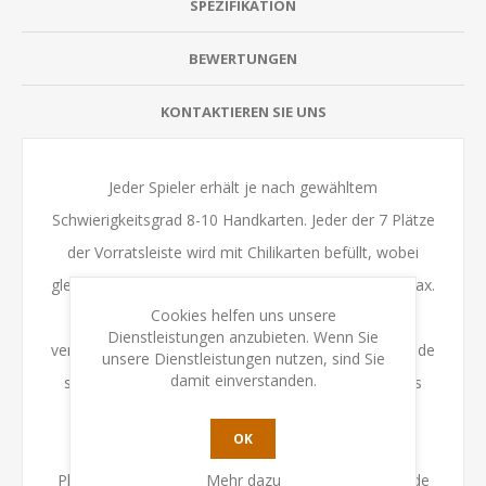
SPEZIFIKATION
BEWERTUNGEN
KONTAKTIEREN SIE UNS
Jeder Spieler erhält je nach gewähltem
Schwierigkeitsgrad 8-10 Handkarten. Jeder der 7 Plätze
der Vorratsleiste wird mit Chilikarten befüllt, wobei
gleiche Werte auf denselben Platz gelegt werden (max.
Cookies helfen uns unsere
drei Karten). Die Chilisaucen-Plättchen werden als
Dienstleistungen anzubieten. Wenn Sie
verdeckter Stapel bereitgelegt. Am Anfang jeder Runde
unsere Dienstleistungen nutzen, sind Sie
damit einverstanden.
spielen die Spieler Chilikarten mit gleichem Wert als
Kartenkombination aus. Diese bestimmen die
OK
Zugreihenfolge der Spieler. Das Spiel verläuft in 2
Mehr dazu
Phasen:In Phase 1 nehmen die Spieler in jeder Runde